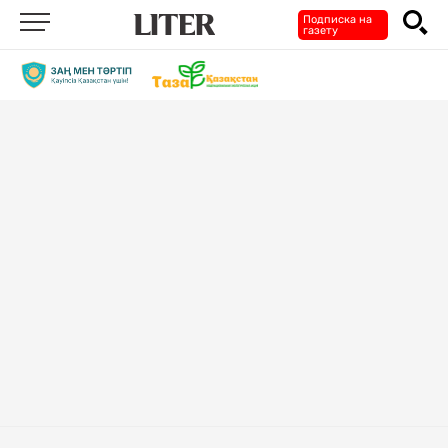
Подписка на
газету