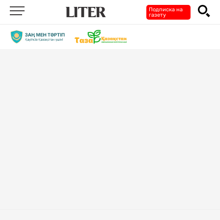
Подписка на
газету