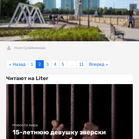
Нэля Сулейменова
« Назад
1
2
3
4
5
…
11
Вперед »
Читают на Liter
Новости мира
15-летнюю девушку зверски