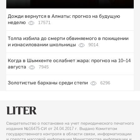
Дожди вернутся в Алматы: прогноз на будущую
неделю
17571
Толпа избила до смерти обвиняемого в похищении
и изнасиловании школьницы
9014
Когда в Шымкенте ослабнет жара: прогноз на 10–14
августа
7945
Золотистые барханы среди степи
6296
Свидетельство о постановке на учет периодического печатного
издания №16475-СИ от 24.04.2017 г. Выдано Комитетом
государственного контроля в области связи, информатизации
и средств массовой информации Министерства информации и