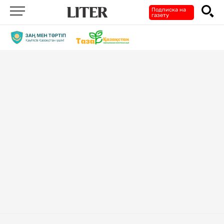
Подписка на
газету