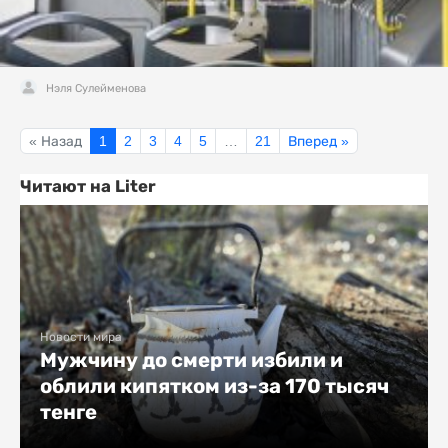
Нэля Сулейменова
« Назад
1
2
3
4
5
…
21
Вперед »
Читают на Liter
Новости мира
Мужчину до смерти избили и
облили кипятком из-за 170 тысяч
тенге