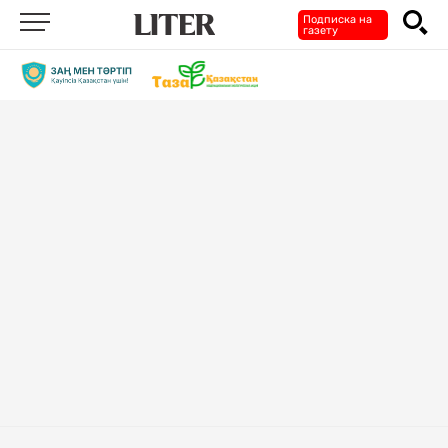
Подписка на
газету