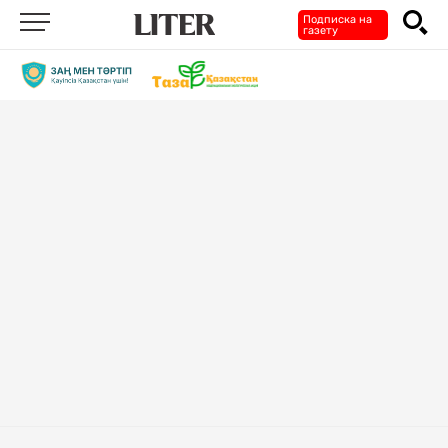
Подписка на
газету