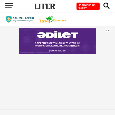
Подписка на
газету