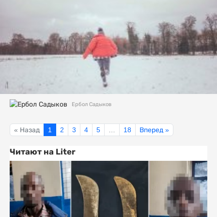
Ербол Садыков
« Назад
1
2
3
4
5
…
18
Вперед »
Читают на Liter