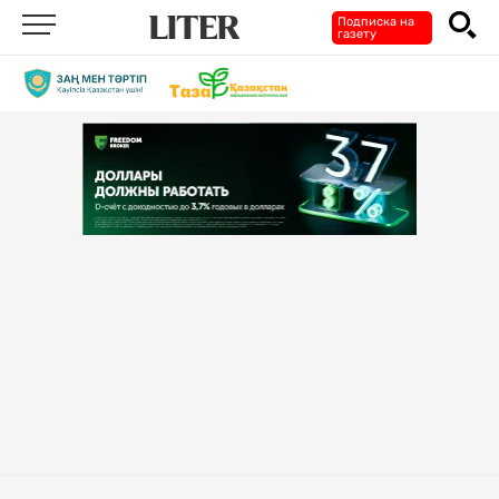
Подписка на
газету