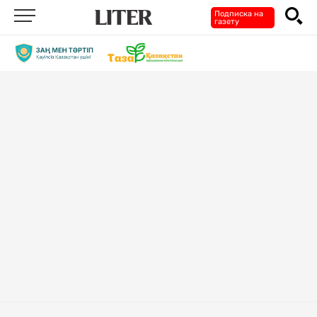
Подписка на
газету