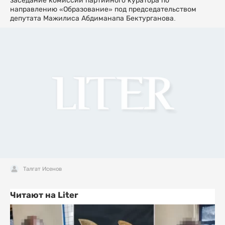
заседание комиссии партийного куратора по
направлению «Образование» под председательством
депутата Мажилиса Абдиманапа Бектурганова.
Талгат Исенов
Читают на Liter