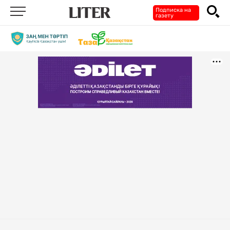
Подписка на
газету