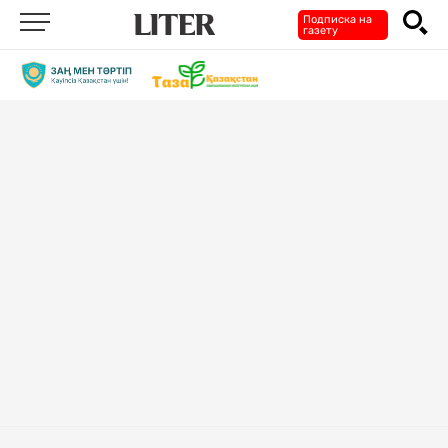
Подписка на
газету