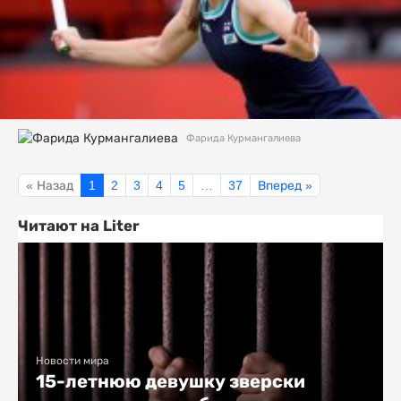
Фарида Курмангалиева
« Назад
1
2
3
4
5
…
37
Вперед »
Читают на Liter
Новости мира
15-летнюю девушку зверски