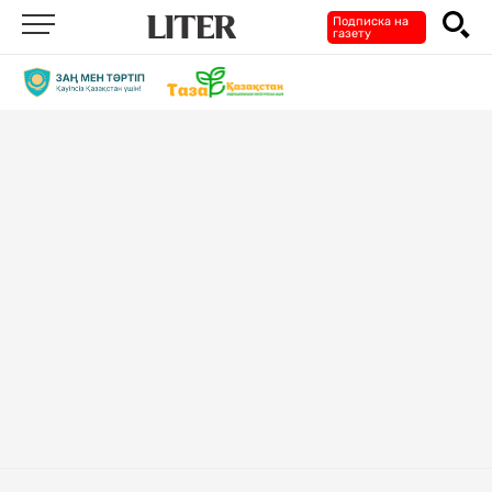
Подписка на
газету