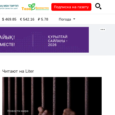
Подписка на газету
Погода
$
469.85
€
542.16
₽
5.78
Читают на Liter
Новости мира