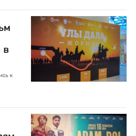
ьм
 в
ись к