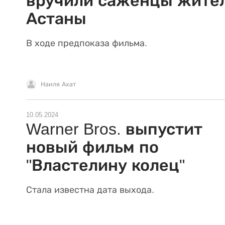
вручили саженцы жите
Астаны
В ходе предпоказа фильма.
Наиля Ахат
10.05.2024
Warner Bros. выпустит
новый фильм по
"Властелину колец"
Стала известна дата выхода.