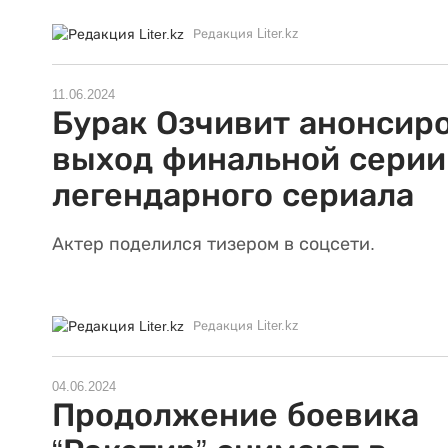
Редакция Liter.kz
11.06.2024
Бурак Озчивит анонсир
выход финальной серии
легендарного сериала
Актер поделился тизером в соцсети.
Редакция Liter.kz
04.06.2024
Продолжение боевика