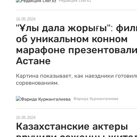
Редакция Liter.kz
16.05.2024
"Ұлы дала жорығы": фил
об уникальном конном
марафоне презентовали
Астане
Картина показывает, как наездники готовил
соревнованиям.
Фарида Курмангалиева
16.05.2024
Казахстанские актеры