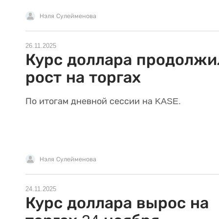
Нэля Сулейменова
26.11.2025
Курс доллара продолжи
рост на торгах
По итогам дневной сессии на KASE.
Нэля Сулейменова
24.11.2025
Курс доллара вырос на