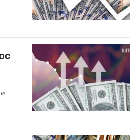
ос
ше