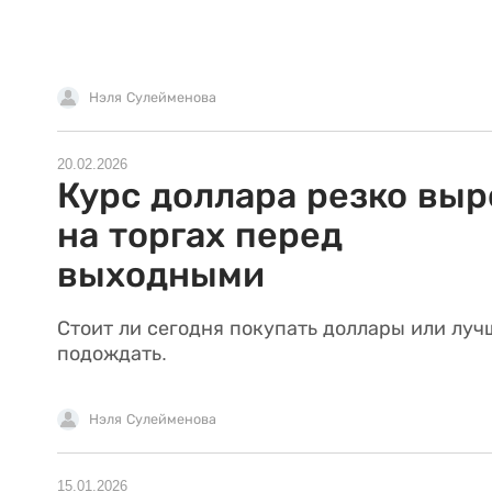
Нэля Сулейменова
20.02.2026
Курс доллара резко выр
на торгах перед
выходными
Стоит ли сегодня покупать доллары или луч
подождать.
Нэля Сулейменова
15.01.2026