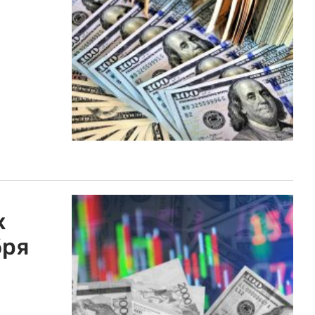
к
бря