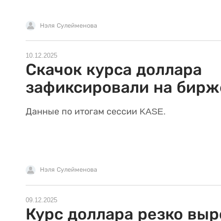
Нэля Сулейменова
10.12.2025
Скачок курса доллара
зафиксировали на бирж
Данные по итогам сессии KASE.
Нэля Сулейменова
09.12.2025
Курс доллара резко выр