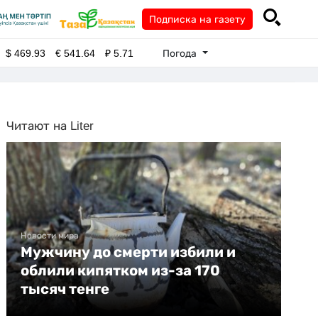
Подписка на газету
Погода
$
469.93
€
541.64
₽
5.71
Читают на Liter
Новости мира
Мужчину до смерти избили и
облили кипятком из-за 170
тысяч тенге