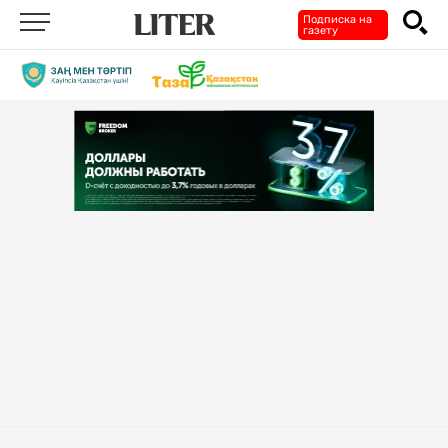
Подписка на
газету