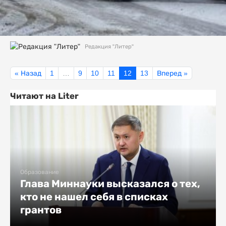
Редакция "Литер"
« Назад
1
…
9
10
11
12
13
Вперед »
Читают на Liter
Образование
Глава Миннауки высказался о тех,
кто не нашел себя в списках
грантов