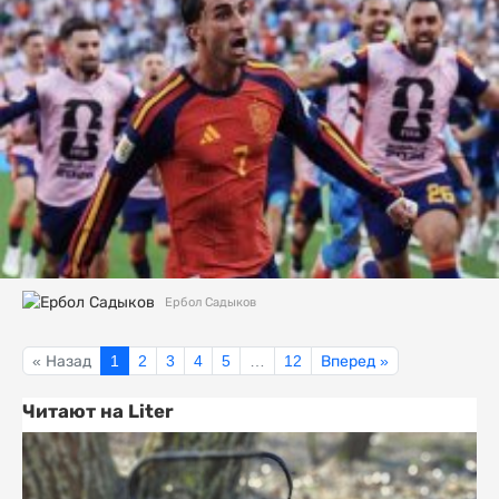
Ербол Садыков
« Назад
1
2
3
4
5
…
12
Вперед »
Читают на Liter