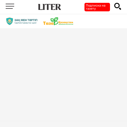
Подписка на
газету