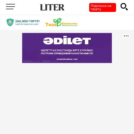
Подписка на
газету