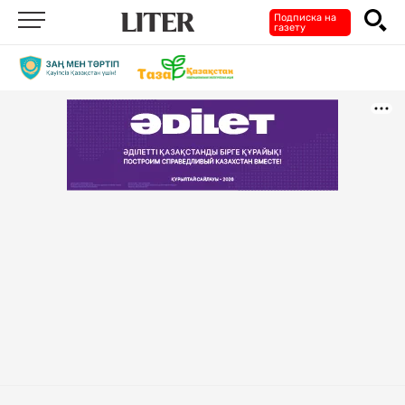
Подписка на
газету