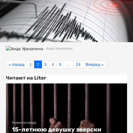
Аида Уразалина
« Назад
1
2
3
4
5
…
24
Вперед »
Читают на Liter
Новости мира
15-летнюю девушку зверски