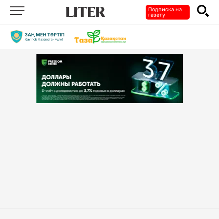
Подписка на
газету