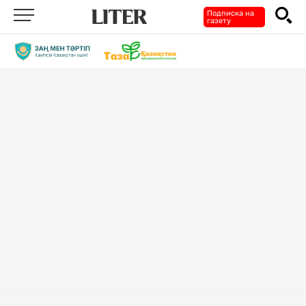
Подписка на
газету