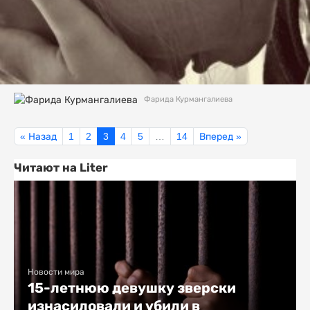
Фарида Курмангалиева
« Назад
1
2
3
4
5
…
14
Вперед »
Читают на Liter
Новости мира
15-летнюю девушку зверски
изнасиловали и убили в