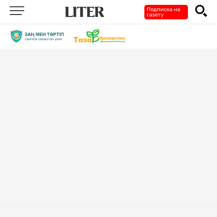
Подписка на
газету