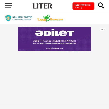
Подписка на
газету