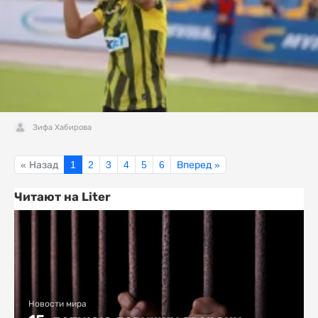
Зифа Хабирова
« Назад
1
2
3
4
5
6
Вперед »
Читают на Liter
Новости мира