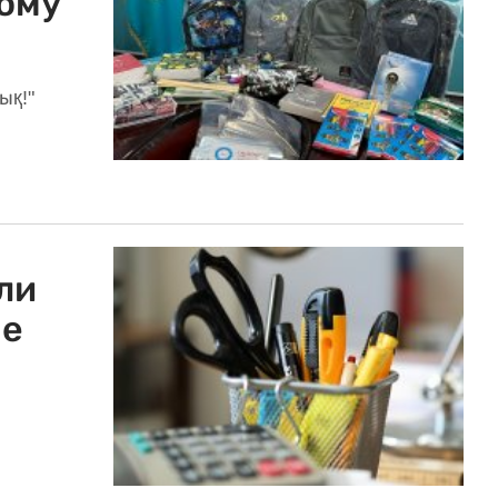
ному
ық!"
ли
не