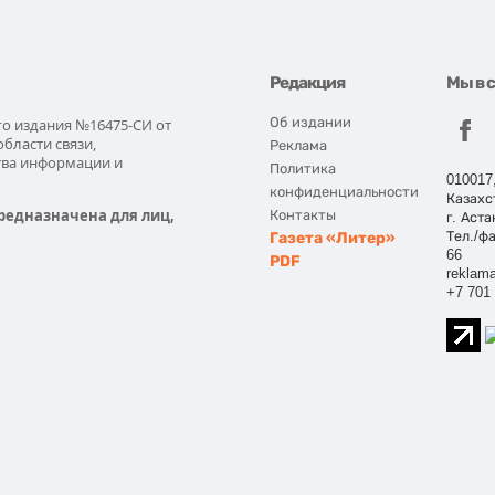
Редакция
Мы в 
Об издании
го издания №16475-СИ от
области связи,
Реклама
тва информации и
Политика
010017
конфиденциальности
Казахс
редназначена для лиц,
Контакты
г. Аста
Газета «Литер»
Тел./фа
66
PDF
reklama
+7 701