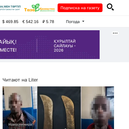
Подписка на газету
Погода
$
469.85
€
542.16
₽
5.78
Читают на Liter
Новости мира