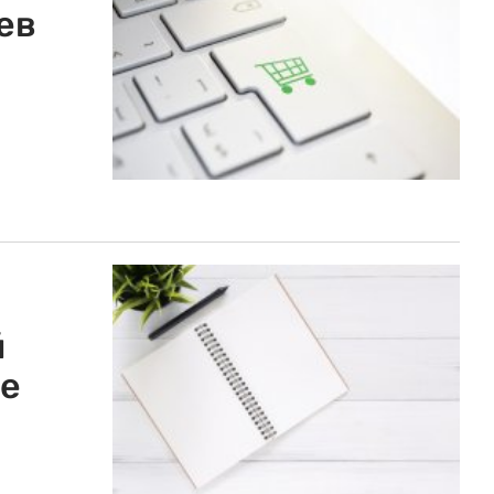
ев
й
не