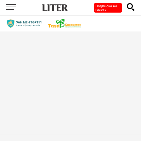
Подписка на
газету