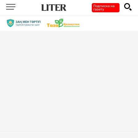
Подписка на
газету