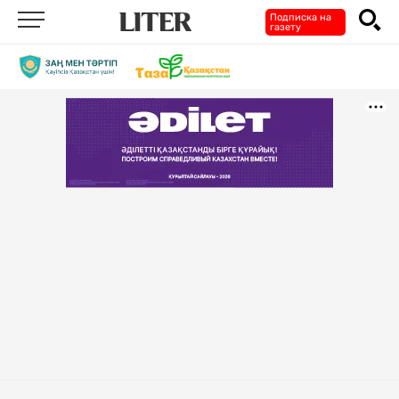
Подписка на
газету