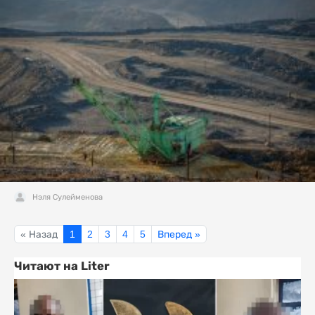
Нэля Сулейменова
« Назад
1
2
3
4
5
Вперед »
Читают на Liter