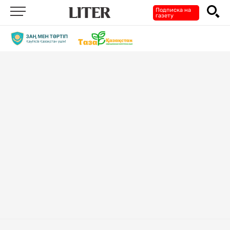
Подписка на
газету