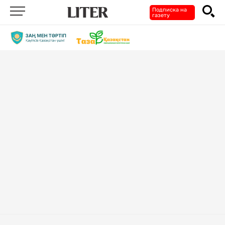
Подписка на
газету