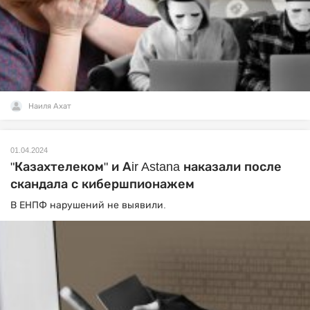
Наиля Ахат
01.04.2024
"Казахтелеком" и Аir Astana наказали после
скандала с кибершпионажем
В ЕНПФ нарушений не выявили.