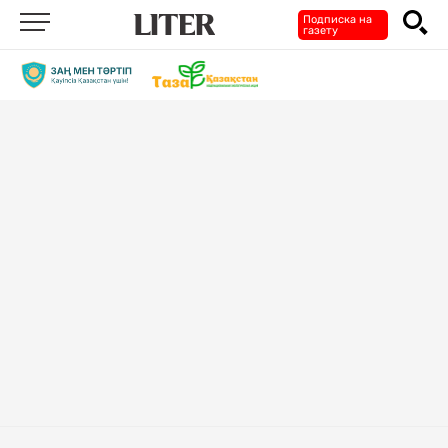
Подписка на
газету