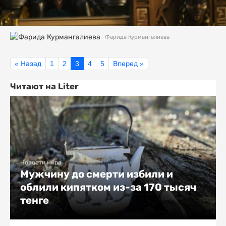
Фарида Курмангалиева
« Назад
1
2
3
4
5
Вперед »
Читают на Liter
Новости мира
Мужчину до смерти избили и
облили кипятком из-за 170 тысяч
тенге