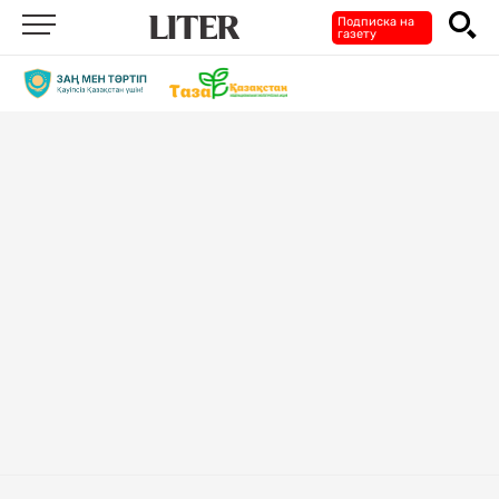
Подписка на
газету