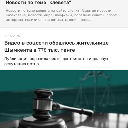
Новости по теме "клевета"
Новости по теме клевета на сайте Liter.kz. Главные новости
Казахстана, новости мира, лайфхаки, полезные советы, спорт,
интервью, политика, экономика, мнения, погода.
17.06.2026
Видео в соцсети обошлось жительнице
Шымкента в 778 тыс. тенге
Публикация порочила честь, достоинство и деловую
репутацию истца.