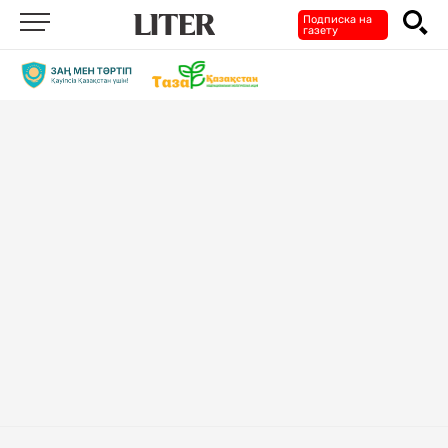
Подписка на
газету