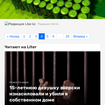
Редакция Liter.kz
« Назад
1
2
3
4
5
6
…
20
Вперед »
Читают на Liter
Новости мира
15-летнюю девушку зверски
изнасиловали и убили в
собственном доме