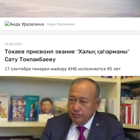
Аида Уразалина
10.09.2024
Токаев присвоил звание “Халық қаһарманы”
Сату Токпакбаеву
17 сентября генерал-майору КНБ исполняется 85 лет.