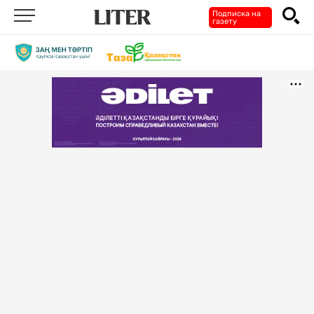
Подписка на
газету