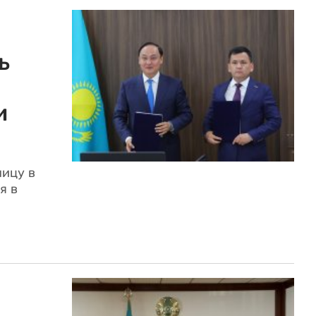
ь
и
ницу в
я в