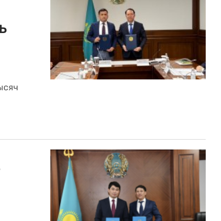
ь
ысяч
е