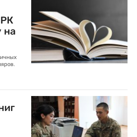
 РК
 на
личных
ляров.
ниг