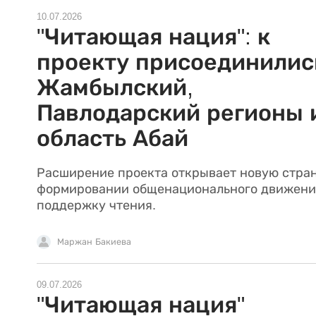
10.07.2026
"Читающая нация": к
проекту присоединилис
Жамбылский,
Павлодарский регионы 
область Абай
Расширение проекта открывает новую стра
формировании общенационального движени
поддержку чтения.
Маржан Бакиева
09.07.2026
"Читающая нация"