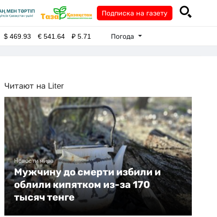
Подписка на газету
Погода
$
469.93
€
541.64
₽
5.71
Читают на Liter
Новости мира
Мужчину до смерти избили и
облили кипятком из-за 170
тысяч тенге