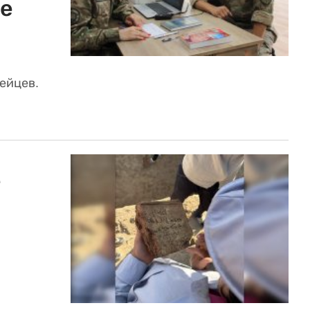
не
ейцев.
е