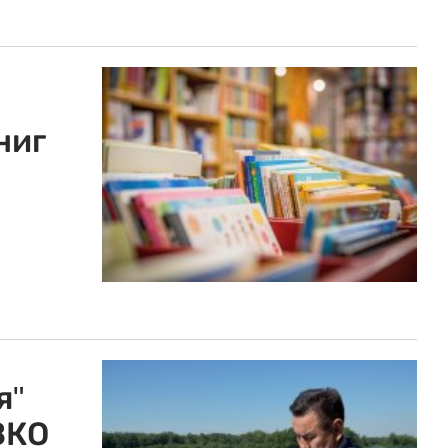
ниг
я"
ВКО