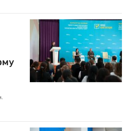
рму
и.