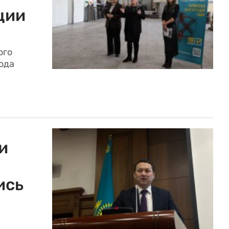
ции
ого
ода
и
ись