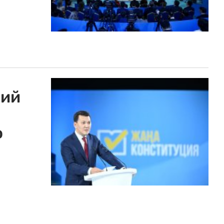
ний
о