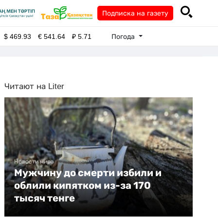
Подписка на газету
Погода
$
469.93
€
541.64
₽
5.71
Читают на Liter
Новости мира
Мужчину до смерти избили и
облили кипятком из-за 170
тысяч тенге