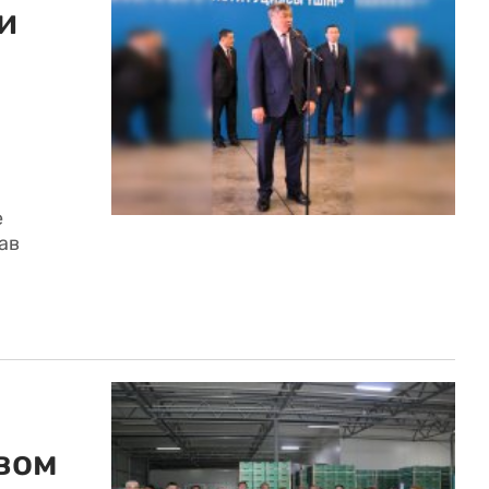
и
е
ав
вом