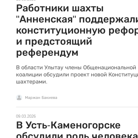
Работники шахты
"Анненская" поддержал
конституционную рефо
и предстоящий
референдум
В области Улытау члены Общенациональной
коалиции обсудили проект новой Конституц
шахтерами.
Маржан Бакиева
09.03.2026
В Усть-Каменогорске
обсудили роль человека