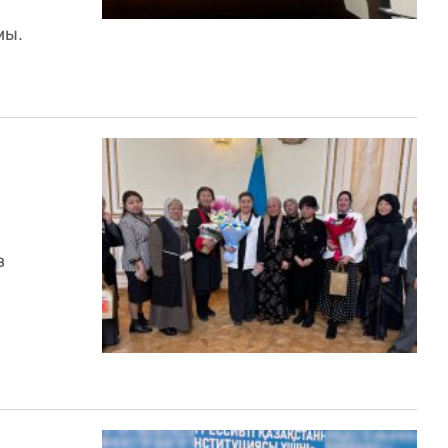
мы.
в