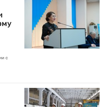
и
рму
ии с