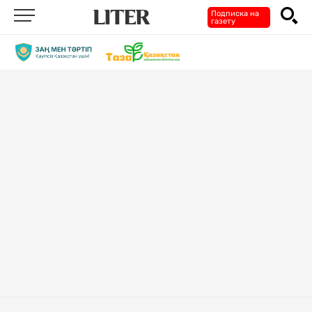
Подписка на
газету