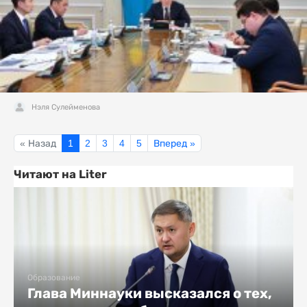
Нэля Сулейменова
« Назад
1
2
3
4
5
Вперед »
Читают на Liter
Образование
Глава Миннауки высказался о тех,