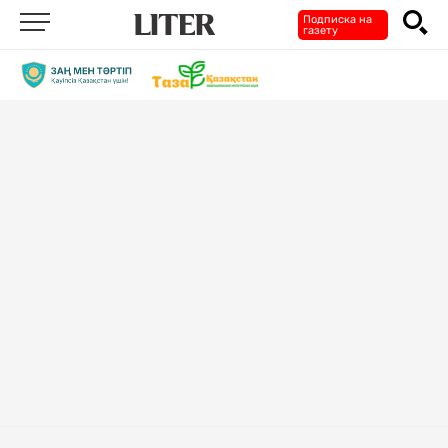
Подписка на
газету