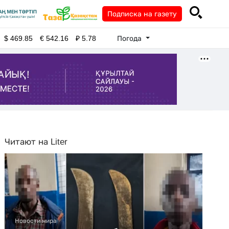
Подписка на газету
Погода
$
469.85
€
542.16
₽
5.78
Читают на Liter
Новости мира