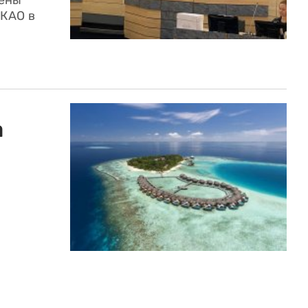
лены
ИКАО в
а