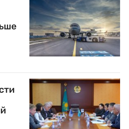
льше
сти
ий