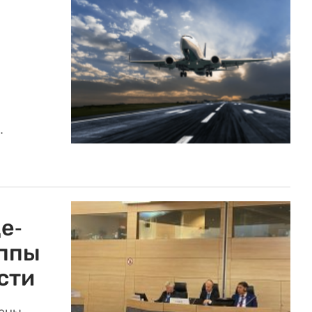
.
е-
уппы
сти