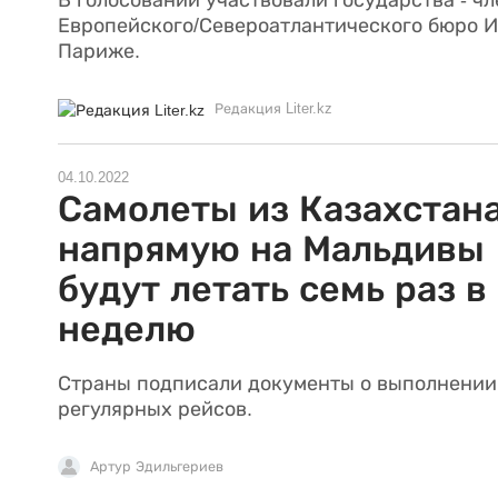
В голосовании участвовали государства - ч
Европейского/Североатлантического бюро 
Париже.
Редакция Liter.kz
04.10.2022
Самолеты из Казахстан
напрямую на Мальдивы
будут летать семь раз в
неделю
Страны подписали документы о выполнении
регулярных рейсов.
Артур Эдильгериев