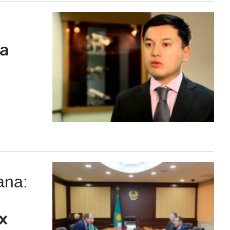
а
ana:
х