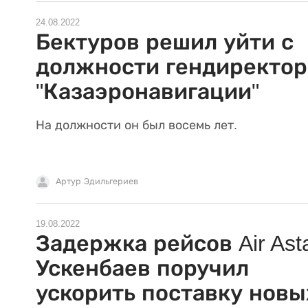
24.08.2022
Бектуров решил уйти с
должности гендиректор
"Казаэронавигации"
На должности он был восемь лет.
Артур Эдильгериев
19.08.2022
Задержка рейсов Air Ast
Ускенбаев поручил
ускорить поставку новы