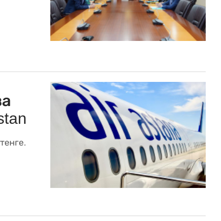
за
stan
тенге.