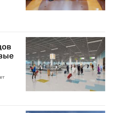
дов
овые
ет