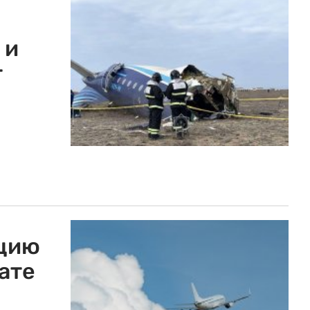
 и
т
n
яцию
ате