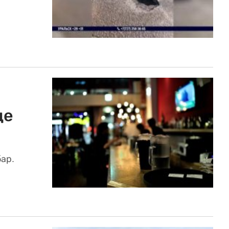
де
ар.