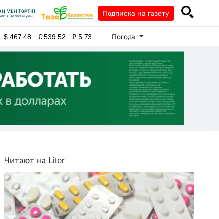
Подписка на газету
Погода
$
467.48
€
539.52
₽
5.73
Читают на Liter