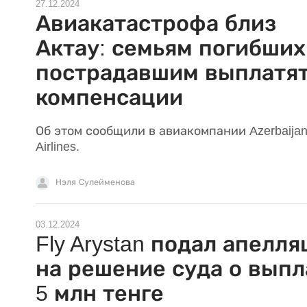
27.12.2024
Авиакатастрофа близ
Актау: семьям погибших
пострадавшим выплатя
компенсации
Об этом сообщили в авиакомпании Azerbaija
Airlines.
Нэля Сулейменова
03.12.2024
Fly Arystan подал апелл
на решение суда о выпл
5 млн тенге