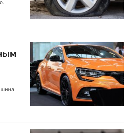
ю.
ным
ашина