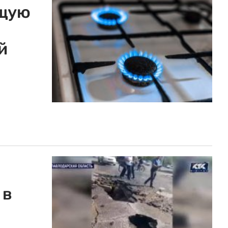
ящую
й
 в