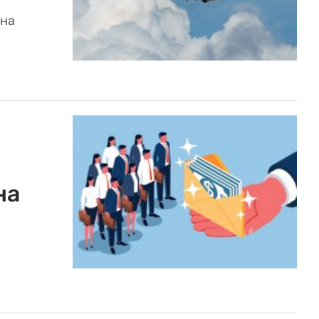
 на
на