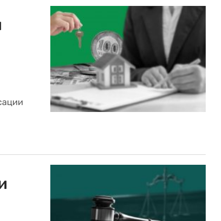
й
сации
и