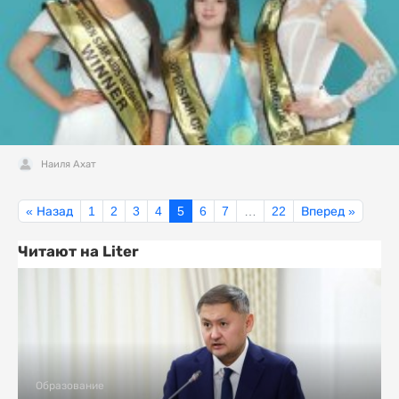
Наиля Ахат
« Назад
1
2
3
4
5
6
7
…
22
Вперед »
Читают на Liter
Образование