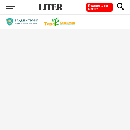
Подписка на
газету