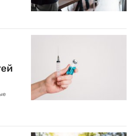
тей
ые