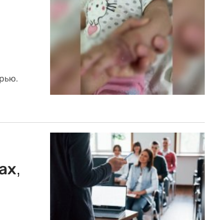
рью.
ах,