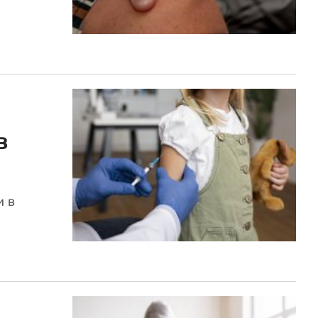
в
и в