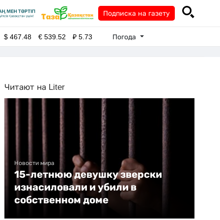
Подписка на газету
Погода
$
467.48
€
539.52
₽
5.73
Читают на Liter
Новости мира
15-летнюю девушку зверски
изнасиловали и убили в
собственном доме