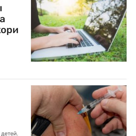
ы
а
кори
 детей.