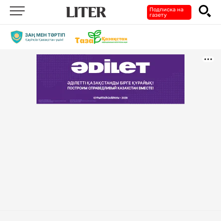
Подписка на
газету