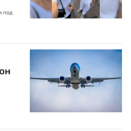
и под
он