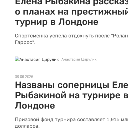
Елена Рыбакина расска
о планах на престижны
турнир в Лондоне
Спортсменка успела отдохнуть после "Ролан
Гаррос”.
Анастасия Цирулик
08.06.2026
Названы соперницы Ел
Рыбакиной на турнире 
Лондоне
Призовой фонд турнира составляет 1,915 мл
долларов.