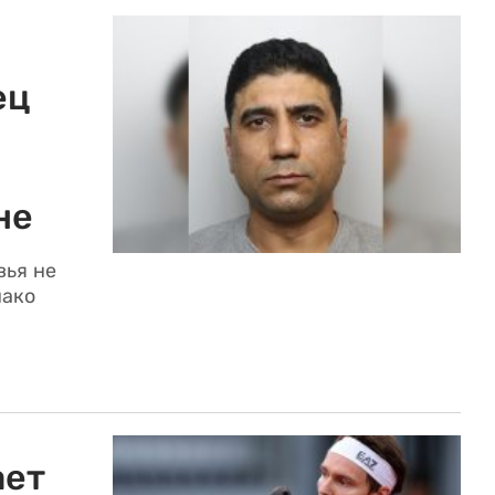
ец
не
вья не
нако
ает