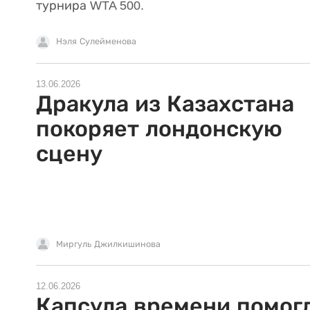
турнира WTA 500.
Нэля Сулейменова
13.06.2026
Дракула из Казахстана
покоряет лондонскую
сцену
Миргуль Джилкишинова
12.06.2026
Капсула времени помог