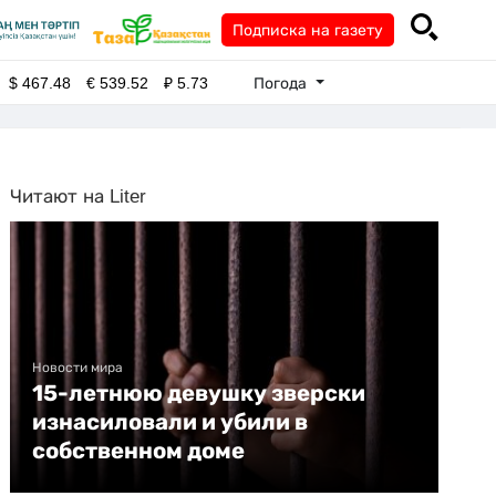
Подписка на газету
Погода
$
467.48
€
539.52
₽
5.73
Читают на Liter
Новости мира
15-летнюю девушку зверски
изнасиловали и убили в
собственном доме