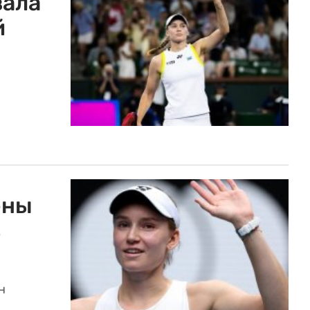
зала
й
ены
в
н