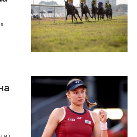
ла
на
а из