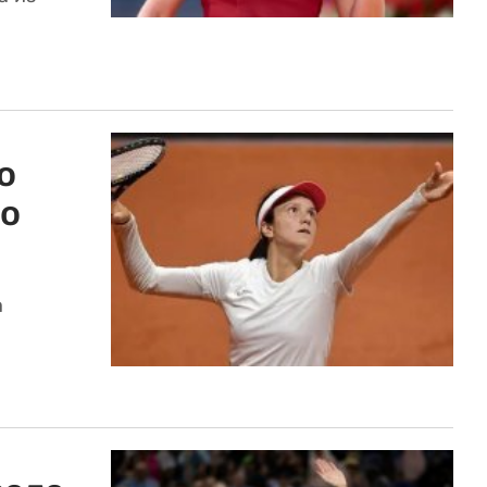
о
го
а