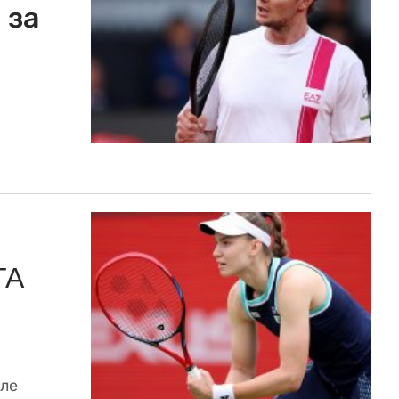
 за
TA
але