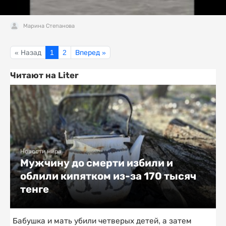
Марина Степанова
« Назад
1
2
Вперед »
Читают на Liter
Новости мира
Мужчину до смерти избили и
облили кипятком из-за 170 тысяч
тенге
Бабушка и мать убили четверых детей, а затем