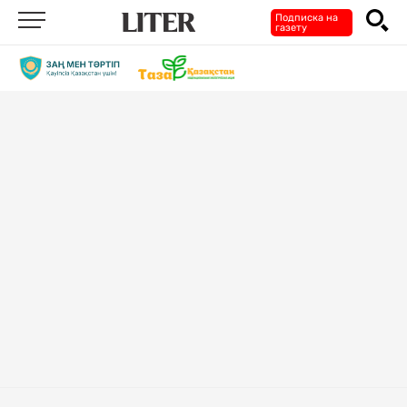
Подписка на
газету