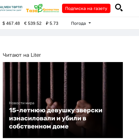
Подписка на газету
Погода
$
467.48
€
539.52
₽
5.73
Читают на Liter
Новости мира
15-летнюю девушку зверски
изнасиловали и убили в
собственном доме