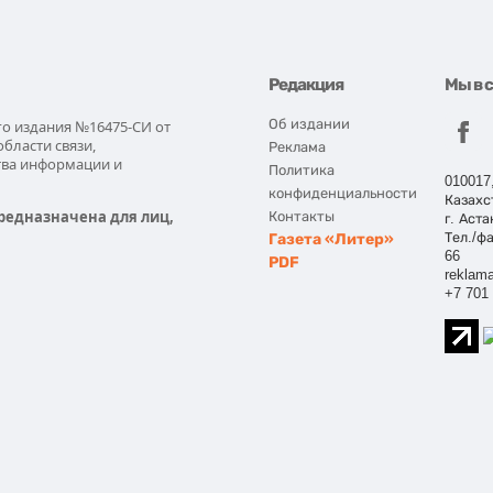
Редакция
Мы в 
Об издании
го издания №16475-СИ от
области связи,
Реклама
тва информации и
Политика
010017
конфиденциальности
Казахс
редназначена для лиц,
Контакты
г. Аста
Газета «Литер»
Тел./фа
66
PDF
reklama
+7 701