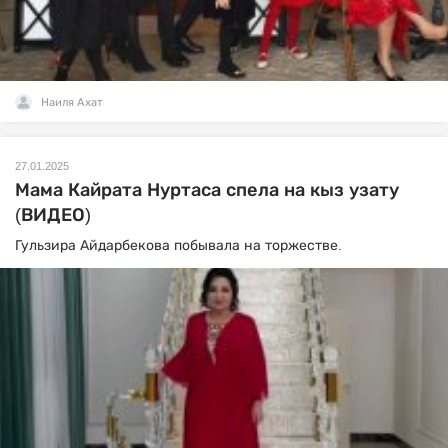
Наиля Ахат
27.01.2025
Мама Кайрата Нуртаса спела на кыз узату
(ВИДЕО)
Гульзира Айдарбекова побывала на торжестве.