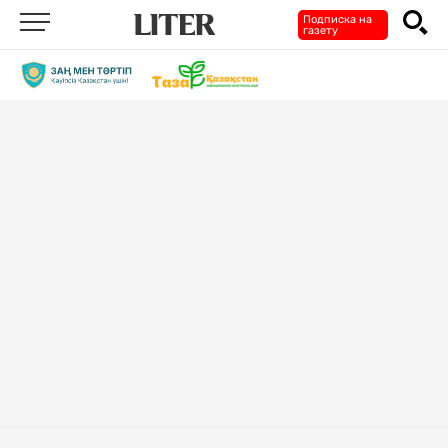
Подписка на
газету