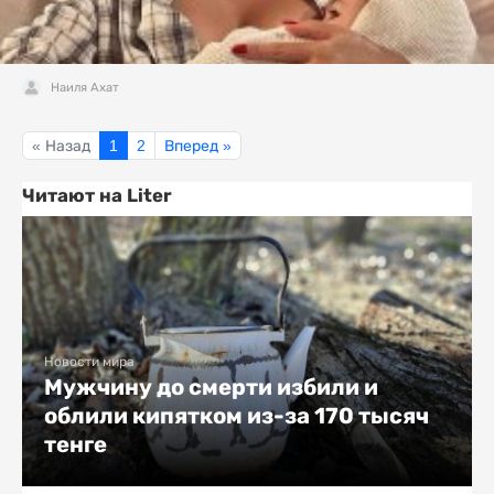
Наиля Ахат
« Назад
1
2
Вперед »
Читают на Liter
Новости мира
Мужчину до смерти избили и
облили кипятком из-за 170 тысяч
тенге