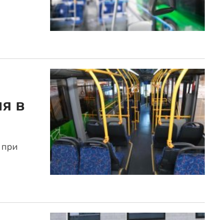
я в
 при