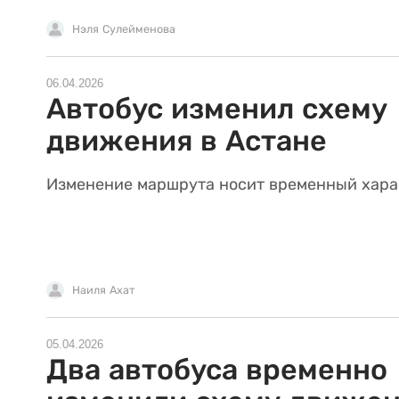
Нэля Сулейменова
06.04.2026
Автобус изменил схему
движения в Астане
Изменение маршрута носит временный хара
Наиля Ахат
05.04.2026
Два автобуса временно