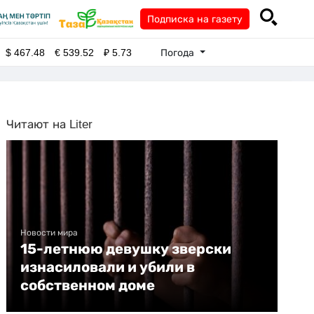
Подписка на газету
Погода
$
467.48
€
539.52
₽
5.73
Читают на Liter
Новости мира
15-летнюю девушку зверски
изнасиловали и убили в
собственном доме