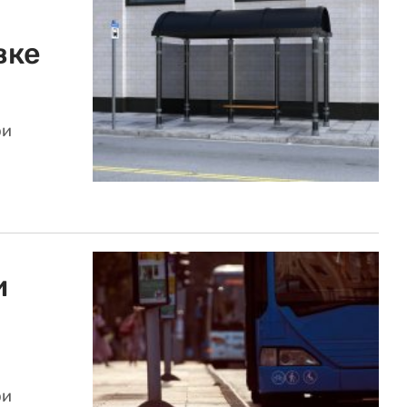
вке
ри
и
ри