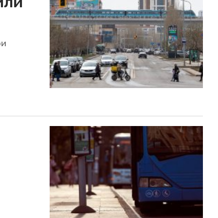
или
ри