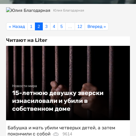
Юлия Благодарная
« Назад
1
2
3
4
5
…
12
Вперед »
Читают на Liter
Новости мира
15-летнюю девушку зверски
изнасиловали и убили в
собственном доме
Бабушка и мать убили четверых детей, а затем
покончили с собой
9614