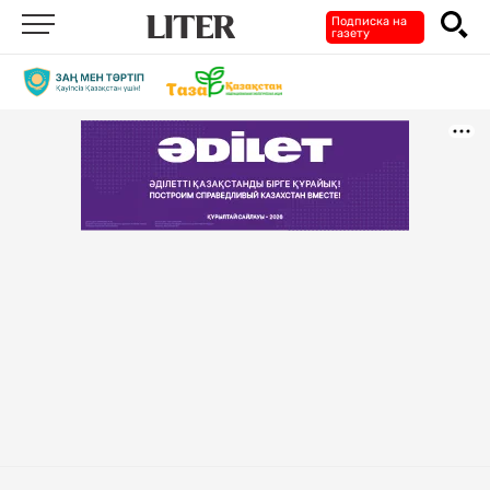
Подписка на
газету