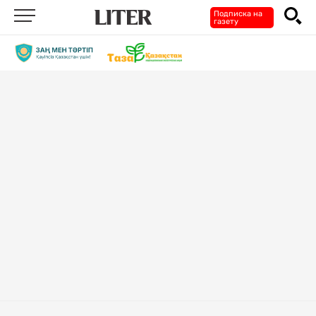
Подписка на
газету