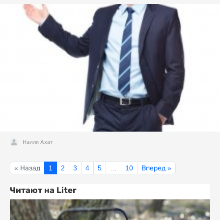
Наиля Ахат
« Назад
1
2
3
4
5
…
10
Вперед »
Читают на Liter