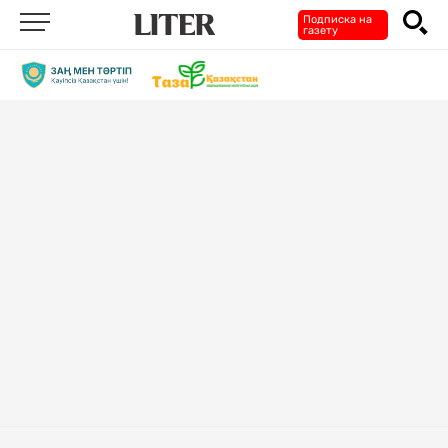
Подписка на
газету