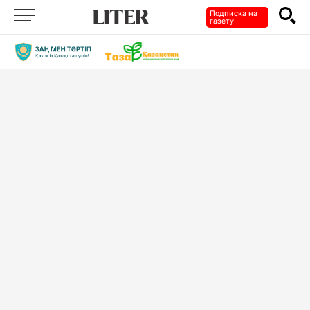
Подписка на
газету