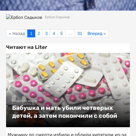
Ербол Садыков
« Назад
1
2
3
4
5
…
31
Вперед »
Читают на Liter
Новости мира
Бабушка и мать убили четверых
детей, а затем покончили с собой
Мужчину до смерти избили и облили кипятком из-за