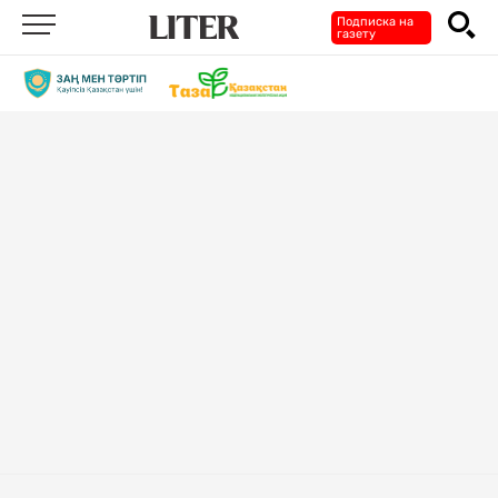
Подписка на
газету