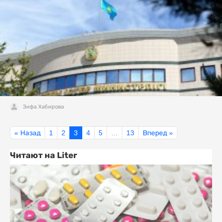
Зифа Хабирова
« Назад
1
2
3
4
5
…
13
Вперед »
Читают на Liter